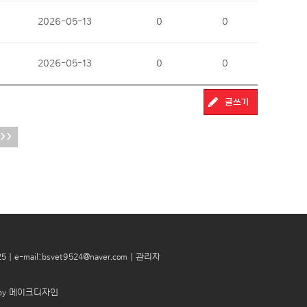
2026-05-13
0
0
2026-05-13
0
0
글쓰기
>>
525 ｜ e-mail:bsvet9524@naver.com
｜
관리자
n by 메이크디자인