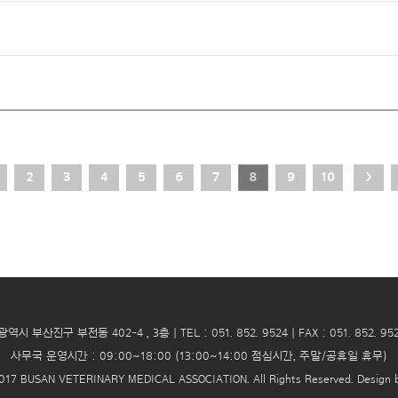
2
3
4
5
6
7
8
9
10
>
광역시 부산진구 부전동 402-4 , 3층
| TEL : 051. 852. 9524 | FAX : 051. 852. 9
사무국 운영시간 : 09:00~18:00 (13:00~14:00 점심시간, 주말/공휴일 휴무)
017 BUSAN VETERINARY MEDICAL ASSOCIATION. All Rights Reserved.
Desig